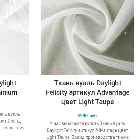
light
Ткань вуаль Daylight
minium
Felicity артикул Advantage
цвет Light Taupe
кань вуаль
3990
руб.
nium. Бренд
У нас вы можете купить Ткань вуаль
t, коллекция
Daylight Felicity артикул Advantage цвет
льный цвет
Light Taupe. Бренд производства ткани: