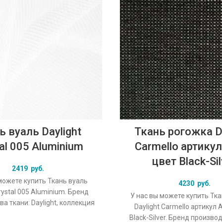
ь вуаль Daylight
Ткань рогожка Da
al 005 Aluminium
Carmello артикул
цвет Black-Sil
2419
руб.
можете купить Ткань вуаль
4230
руб.
rystal 005 Aluminium. Бренд
У нас вы можете купить Тк
а ткани: Daylight, коллекция
Daylight Carmello артикул 
основной оригинальный цвет
Black-Silver. Бренд произво