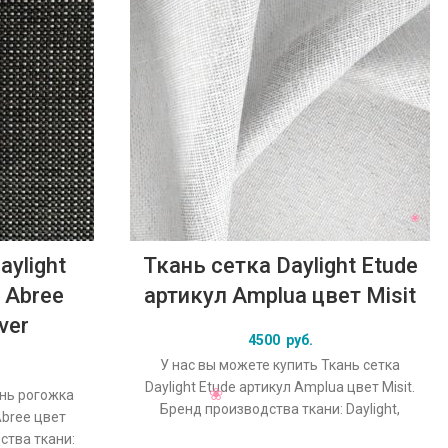
ylight
Ткань сетка Daylight Etude
 Abree
артикул Amplua цвет Misit
ver
4500
руб.
У нас вы можете купить Ткань сетка
Daylight Etude артикул Amplua цвет Misit.
ань рогожка
Бренд производства ткани: Daylight,
Abree цвет
коллекция Etude, основной
дства ткани: