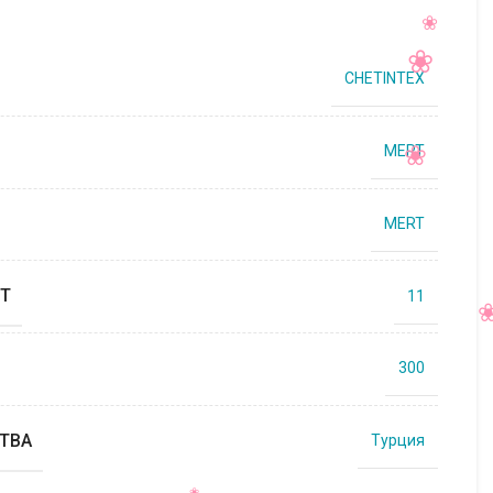
CHETINTEX
MERT
MERT
Т
11
300
ТВА
Турция