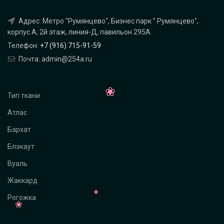
Адрес: Метро "Румянцево", Бизнес парк " Румянцево",
корпус А, 2й этаж, линия-Д, павильон 295A.
Телефон:
+7 (916) 715-91-59
Почта: admin@254a.ru
Тип ткани
Атлас
Бархат
Блэкаут
Вуаль
Жаккард
Рогожка