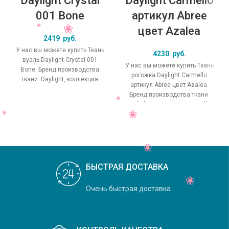
Daylight Crystal
Daylight Carmello
001 Bone
артикул Abree
цвет Azalea
2419
руб.
У нас вы можете купить Ткань
4230
руб.
вуаль Daylight Crystal 001
У нас вы можете купить Ткань
Bone. Бренд производства
рогожка Daylight Carmello
ткани: Daylight, коллекция
артикул Abree цвет Azalea.
Crystal, основной
Бренд производства ткани:
оригинальный цвет
Daylight, коллекция Carmello,
основной
БЫСТРАЯ ДОСТАВКА
Очень быстрая доставка.