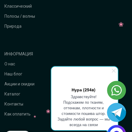
Классический
Полосы / волны
Природа
ИНФОРМАЦИЯ
О нас
Наш блог
Акции и скидки
Нура (254a)
Каталог
Здравствуйте!
Подскажем по тканям,
Контакты
оттенкам, плотности и
стоимости пошива штор.
Как оплатить
Задайте любой вопрос — мы
всегда на связи