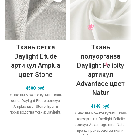
Ткань сетка
Ткань
Daylight Etude
полуорганза
артикул Amplua
Daylight Felicity
цвет Stone
артикул
Advantage цвет
4500
руб.
Natur
У нас вы можете купить Ткань
сетка Daylight Etude артикул
4148
руб.
Amplua цвет Stone. Бренд
производства ткани: Daylight,
У нас вы можете купить Ткань
коллекция Etude, основной
полуорганза Daylight Felicity
артикул Advantage цвет Natur.
Бренд производства ткани: