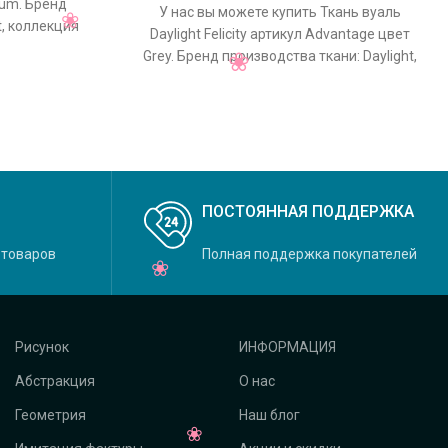
nium. Бренд
У нас вы можете купить Ткань вуаль
t, коллекция
Daylight Felicity артикул Advantage цвет
льный цвет
Grey. Бренд производства ткани: Daylight,
коллекция Felicity, основной
ПОСТОЯННАЯ ПОДДЕРЖКА
 товаров
Полная поддержка покупателей
Рисунок
ИНФОРМАЦИЯ
Абстракция
О нас
Геометрия
Наш блог