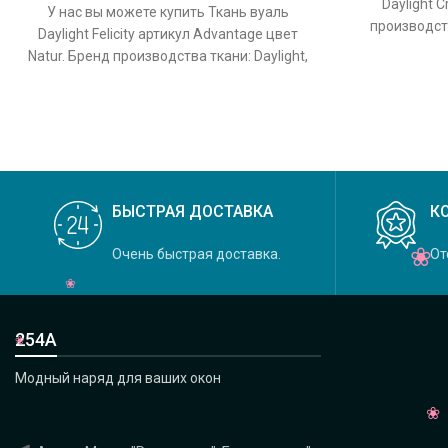
Daylight C
У нас вы можете купить Ткань вуаль
производств
Daylight Felicity артикул Advantage цвет
Crystal, 
Natur. Бренд производства ткани: Daylight,
коллекция Felicity, основной
БЫСТРАЯ ДОСТАВКА
К
Очень быстрая доставка.
От
254А
Модный наряд для ваших окон