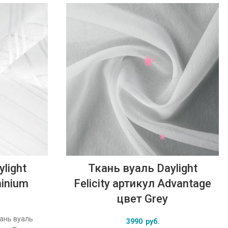
light
Ткань вуаль Daylight
minium
Felicity артикул Advantage
цвет Grey
кань вуаль
3990
руб.