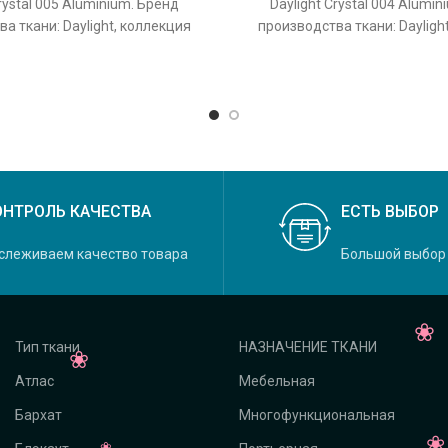
rystal 005 Aluminium. Бренд
Daylight Crystal 004 Alumi
а ткани: Daylight, коллекция
производства ткани: Dayligh
основной оригинальный цвет
Crystal, основной оригина
ОНТРОЛЬ КАЧЕСТВА
ЕСТЬ ВЫБОР
слеживаем качество товара
Большой выбор
Тип ткани
НАЗНАЧЕНИЕ ТКАНИ
Атлас
Мебельная
Бархат
Многофункциональная