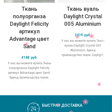
Ткань
Ткань вуаль
полуорганза
Daylight Crystal
Daylight Felicity
005 Aluminium
артикул
2419
руб.
Advantage цвет
У нас вы можете купить Ткань
Sand
вуаль Daylight Crystal 005
Aluminium. Бренд
производства ткани: Daylight,
4148
руб.
коллекция Crystal, основной
У нас вы можете купить Ткань
оригинальный цвет
полуорганза Daylight Felicity
артикул Advantage цвет Sand.
Бренд производства ткани:
Daylight, коллекция Felicity,
основной
БЫСТРАЯ ДОСТАВКА