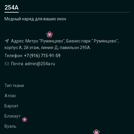
254А
Модный наряд для ваших окон
Адрес: Метро "Румянцево", Бизнес парк " Румянцево",
корпус А, 2й этаж, линия-Д, павильон 295A.
Телефон:
+7 (916) 715-91-59
Почта: admin@254a.ru
Тип ткани
Атлас
Бархат
Блэкаут
Вуаль