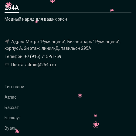
254А
Модный наряд для ваших окон
Адрес: Метро "Румянцево", Бизнес парк " Румянцево",
корпус А, 2й этаж, линия-Д, павильон 295A.
Телефон:
+7 (916) 715-91-59
Почта: admin@254a.ru
Тип ткани
Атлас
Бархат
Блэкаут
Вуаль