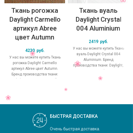
Ткань рогожка
Ткань вуаль
Daylight Carmello
Daylight Crystal
артикул Abree
004 Aluminium
цвет Autumn
2419
руб.
У нас вы можете купить Ткань
4230
руб.
вуаль Daylight Crystal 004
У нас вы можете купить Ткань
Aluminium. Бренд
рогожка Daylight Carmello
производства ткани: Daylight,
артикул Abree цвет Autumn.
коллекция Crystal, основной
Бренд производства ткани:
оригинальный цвет
Daylight, коллекция Carmello,
основной
БЫСТРАЯ ДОСТАВКА
Очень быстрая доставка.