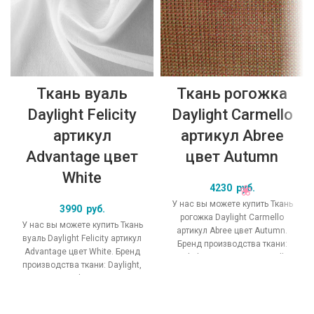
Ткань вуаль
Ткань рогожка
Daylight Felicity
Daylight Carmello
артикул
артикул Abree
Advantage цвет
цвет Autumn
White
4230
руб.
У нас вы можете купить Ткань
3990
руб.
рогожка Daylight Carmello
У нас вы можете купить Ткань
артикул Abree цвет Autumn.
вуаль Daylight Felicity артикул
Бренд производства ткани:
Advantage цвет White. Бренд
Daylight, коллекция Carmello,
производства ткани: Daylight,
основной
коллекция Felicity, основной