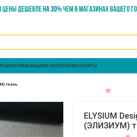
АТЬИ
КАРНИЗЫ
АКЦИИ
О НАС
ОПЛАТА
КОНТАКТЫ
УМ) ткань
ELYSIUM Desi
(ЭЛИЗИУМ) т