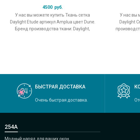
4500
руб.
У нас вы можете купить Ткань сетка
У нас вы 
Daylight Etude артикул Amplua цвет Dune.
Daylight C
Бренд производства ткани: Daylight,
производств
коллекция Etude, основной
Crystal, 
БЫСТРАЯ ДОСТАВКА
К
Очень быстрая доставка.
От
254А
Модный наряд для ваших окон