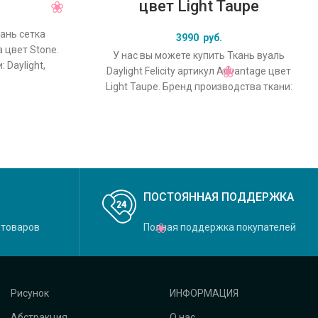
цвет Light Taupe
кань сетка
3990
руб.
a цвет Stone.
У нас вы можете купить Ткань вуаль
 Daylight,
Daylight Felicity артикул Advantage цвет
овной
Light Taupe. Бренд производства ткани:
Daylight, коллекция Felicity,
ПОСТОЯННАЯ ПОДДЕРЖКА
 товаров
Полная поддержка покупателей
Рисунок
ИНФОРМАЦИЯ
Абстракция
О нас