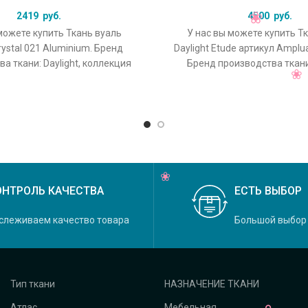
2419
руб.
4500
руб.
можете купить Ткань вуаль
У нас вы можете купить Т
rystal 021 Aluminium. Бренд
Daylight Etude артикул Amplu
а ткани: Daylight, коллекция
Бренд производства ткани:
основной оригинальный цвет
коллекция Etude, осн
ОНТРОЛЬ КАЧЕСТВА
ЕСТЬ ВЫБОР
слеживаем качество товара
Большой выбор
Тип ткани
НАЗНАЧЕНИЕ ТКАНИ
Атлас
Мебельная